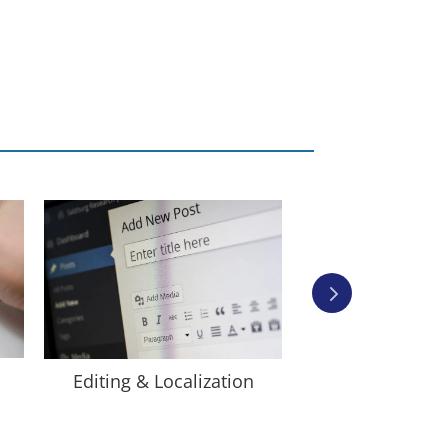
Juru Bahasa 
Editing & Localization