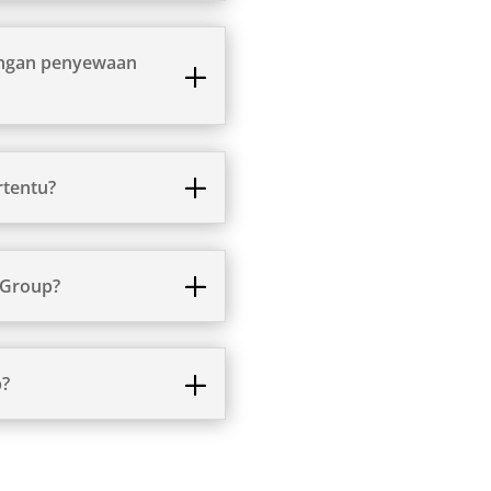
engan penyewaan
rtentu?
 Group?
p?