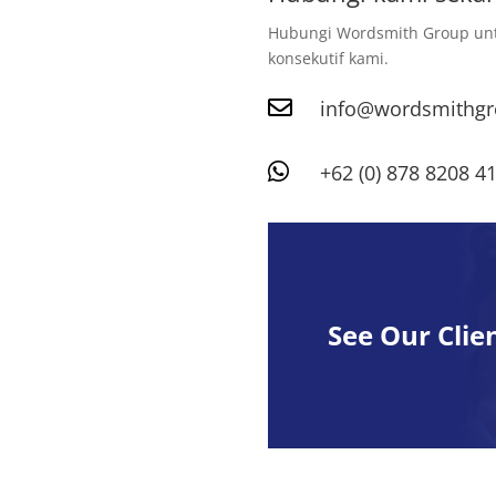
Hubungi Wordsmith Group unt
konsekutif kami.

info@wordsmithg

+62 (0) 878 8208 4
See Our Clien