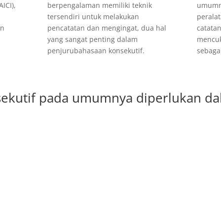
ICI),
umumny
berpengalaman memiliki teknik
perala
tersendiri untuk melakukan
an
catatan
pencatatan dan mengingat, dua hal
mencuk
yang sangat penting dalam
sebaga
penjurubahasaan konsekutif.
sekutif pada umumnya diperlukan da