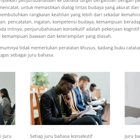
mpaikan penjurubahasaan ke bahasa target bergantian dengan pe
ncatat, untuk memastikan dialog lintas budaya yang akurat dan ef
embutuhkan rangkaian keahlian yang lebih dari sekadar kemahir
, pencatatan, ingatan, kompetensi budaya, kemampuan beradapt
a intinya, penjurubahasaan konsekutif adalah pekerjaan kognitif 
 kemampuan bawaan dan keterampilan yang diasah.
umumnya tidak memerlukan peralatan khusus, kadang buku catatan
ugas sebagai juru bahasa.
i Juru
Juru b
Setiap juru bahasa konsekutif