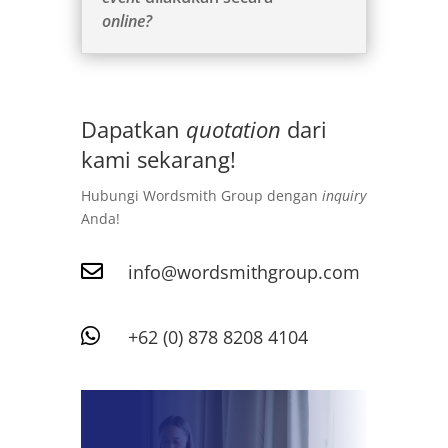
online?
Dapatkan
quotation
dari
kami sekarang!
Hubungi Wordsmith Group dengan
inquiry
Anda!

info@wordsmithgroup.com

+62 (0) 878 8208 4104