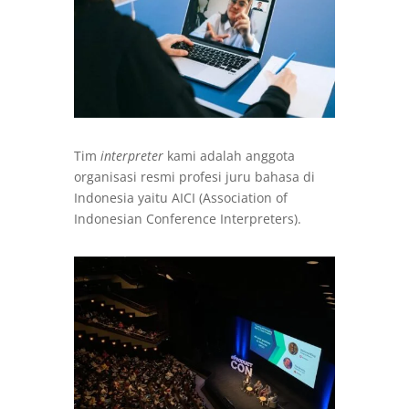
Tim
interpreter
kami adalah anggota
organisasi resmi profesi juru bahasa di
Indonesia yaitu AICI (Association of
Indonesian Conference Interpreters).