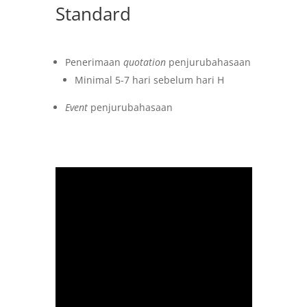
Standard
Penerimaan
quotation
penjurubahasaan
Minimal 5-7 hari sebelum hari H
Event
penjurubahasaan