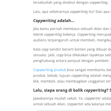
tersebutlah yang disebut dengan
copywriting
.
Lalu, apa sebenarnya
copywriting
itu? Dan apa 
Copywriting
adalah…
Jika kamu pernah membaca sebuah iklan dan m
teknik
copywriting
bekerja.
Copywriting
merupaka
audiens terpengaruh untuk membeli, mengikut
Kata
copy
sendiri berarti konten yang dibuat
sesuatu. Jadi,
copy
bisa dikatakan layaknya
sal
penghubung antara penjual dengan pembeli.
Copywriting produk
bisa sangat membantu da
produk. Sebab, tujuan
copywriting
adalah meng
klik, membeli, atau membagikan unggahan ter
Lalu, siapa orang di balik
copywriting
? 
Jawabannya mudah sekali. Ya,
copywriter
adala
untuk sebuah iklan,
copywriter
ada kalanya menu