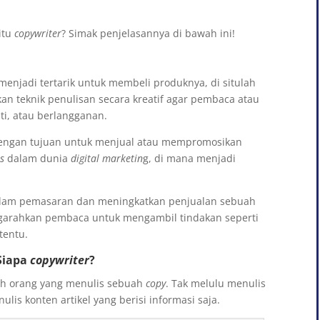
itu
copywriter
? Simak penjelasannya di bawah ini!
enjadi tertarik untuk membeli produknya, di situlah
n teknik penulisan secara kreatif agar pembaca atau
i, atau berlangganan.
 dengan tujuan untuk menjual atau mempromosikan
es
dalam dunia
digital marketin
g, di mana menjadi
lam pemasaran dan meningkatkan penjualan sebuah
arahkan pembaca untuk mengambil tindakan seperti
tentu.
Siapa
copywriter
?
h orang yang menulis sebuah
copy
. Tak melulu menulis
lis konten artikel yang berisi informasi saja.