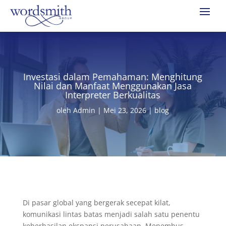
Investasi dalam Pemahaman: Menghitung
Nilai dan Manfaat Menggunakan Jasa
Interpreter Berkualitas
oleh
Admin
|
Mei 23, 2026
|
blog
Di pasar global yang bergerak secepat kilat,
komunikasi lintas batas menjadi salah satu penentu
keberhasilan ekspansi perusahaan. Menembus