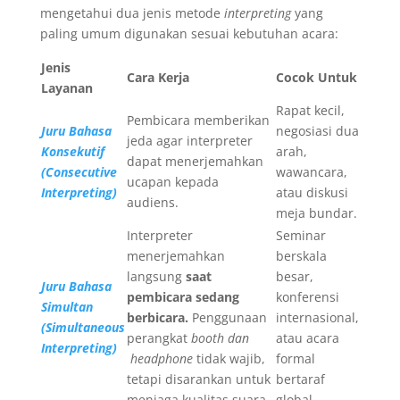
mengetahui dua jenis metode
interpreting
yang
paling umum digunakan sesuai kebutuhan acara:
Jenis
Cara Kerja
Cocok Untuk
Layanan
Rapat kecil,
Pembicara memberikan
Juru Bahasa
negosiasi dua
jeda agar interpreter
Konsekutif
arah,
dapat menerjemahkan
(
Consecutive
wawancara,
ucapan kepada
Interpreting
)
atau diskusi
audiens.
meja bundar.
Interpreter
Seminar
menerjemahkan
berskala
langsung
saat
besar,
Juru Bahasa
pembicara sedang
konferensi
Simultan
berbicara.
Penggunaan
internasional,
(
Simultaneous
perangkat
booth dan
atau acara
Interpreting
)
headphone
tidak wajib,
formal
tetapi disarankan untuk
bertaraf
menjaga kualitas suara.
global.