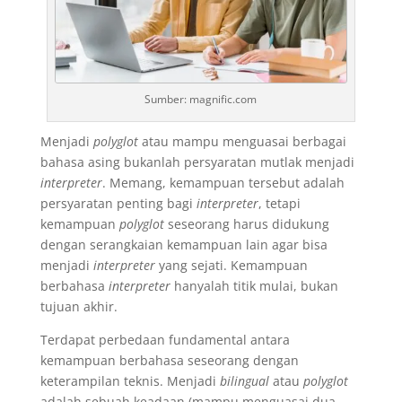
Sumber: magnific.com
Menjadi
polyglot
atau mampu menguasai berbagai
bahasa asing bukanlah persyaratan mutlak menjadi
interpreter
. Memang, kemampuan tersebut adalah
persyaratan penting bagi
interpreter
, tetapi
kemampuan
polyglot
seseorang harus didukung
dengan serangkaian kemampuan lain agar bisa
menjadi
interpreter
yang sejati. Kemampuan
berbahasa
interpreter
hanyalah titik mulai, bukan
tujuan akhir.
Terdapat perbedaan fundamental antara
kemampuan berbahasa seseorang dengan
keterampilan teknis. Menjadi
bilingual
atau
polyglot
adalah sebuah keadaan (mampu menguasai dua