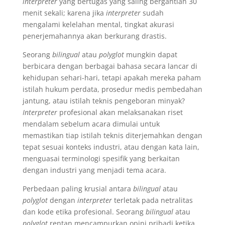
interpreter
yang bertugas yang saling bergantian 30
menit sekali; karena jika
interpreter
sudah
mengalami kelelahan mental, tingkat akurasi
penerjemahannya akan berkurang drastis.
Seorang
bilingual
atau
polyglot
mungkin dapat
berbicara dengan berbagai bahasa secara lancar di
kehidupan sehari-hari, tetapi apakah mereka paham
istilah hukum perdata, prosedur medis pembedahan
jantung, atau istilah teknis pengeboran minyak?
Interpreter
profesional akan melaksanakan riset
mendalam sebelum acara dimulai untuk
memastikan tiap istilah teknis diterjemahkan dengan
tepat sesuai konteks industri, atau dengan kata lain,
menguasai terminologi spesifik yang berkaitan
dengan industri yang menjadi tema acara.
Perbedaan paling krusial antara
bilingual
atau
polyglot
dengan
interpreter
terletak pada netralitas
dan kode etika profesional. Seorang
bilingual
atau
polyglot
rentan mencampurkan opini pribadi ketika