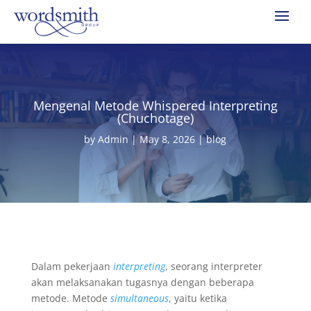
Mengenal Metode Whispered Interpreting
(Chuchotage)
by
Admin
|
May 8, 2026
|
blog
Dalam pekerjaan
interpreting
, seorang interpreter
akan melaksanakan tugasnya dengan beberapa
metode. Metode
simultaneous
, yaitu ketika