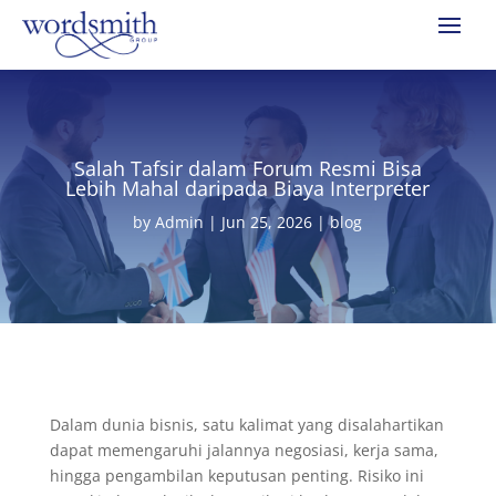
Salah Tafsir dalam Forum Resmi Bisa
Lebih Mahal daripada Biaya Interpreter
by
Admin
|
Jun 25, 2026
|
blog
Dalam dunia bisnis, satu kalimat yang disalahartikan
dapat memengaruhi jalannya negosiasi, kerja sama,
hingga pengambilan keputusan penting. Risiko ini